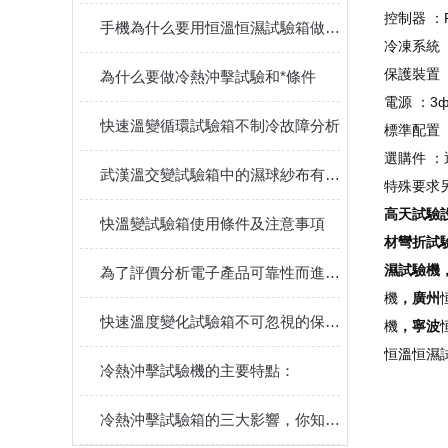
控制器 ：
手機為什么要用恒溫恒濕試驗箱做檢測
冷凍系統
保護裝置 
為什么要做冷熱沖擊試驗和*條件
電源 ：3ф
快速溫變循環試驗箱不制冷故障分析
標準配置
選購件 
武漢溫交變試驗箱中的濕球紗布有哪些作用？
特殊要求
高天試驗
快溫變試驗箱使用條件及注意事項
材彎折試
濕試驗機
為了評價分析電子產品可靠性而進行的試驗稱為可靠性試驗
機
，廣州
快速溫度變化試驗箱不可忽視的保養方法
機
，寧波
恒溫恒濕
冷熱沖擊試驗機的主要特點：
冷熱沖擊試驗箱的三大影響，你知道幾個？