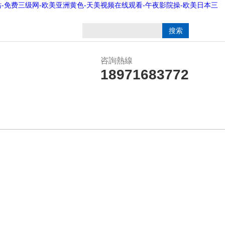
网站-免费三级网-欧美亚洲黄色-天美视频在线观看-午夜影院操-欧美日本三
咨詢熱線
18971683772
譽資質
在線留言
聯系我們