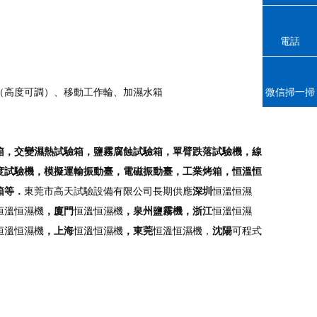
電話
微信掃一掃
套（高度可調）、移動工作輪、加濕水箱
箱，交變濕熱試驗箱，鹽霧腐蝕試驗箱，單臂跌落試驗機，線
度試驗機，模擬運輸振動臺，電磁振動臺，工業烤箱，恒溫恒
箱等．
東莞市高天試驗設備有限公司長期供應
深圳
恒溫恒濕
恒溫恒濕機
，廈門
恒溫恒濕機
，泉州鹽霧機，浙江
恒溫恒濕
恒溫恒濕機
，上海
恒溫恒濕機
，東莞
恒溫恒濕機，
沈陽
可程式