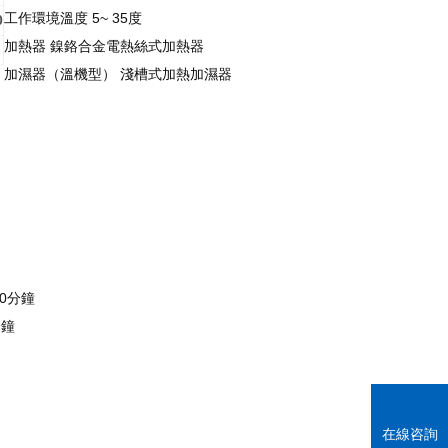
工作環境溫度 5~ 35度
0
加熱器 鎳鉻合金電熱絲式加熱器
加濕器（溫機型） 淺槽式加熱加濕器
90分鐘
分鐘
在線咨詢