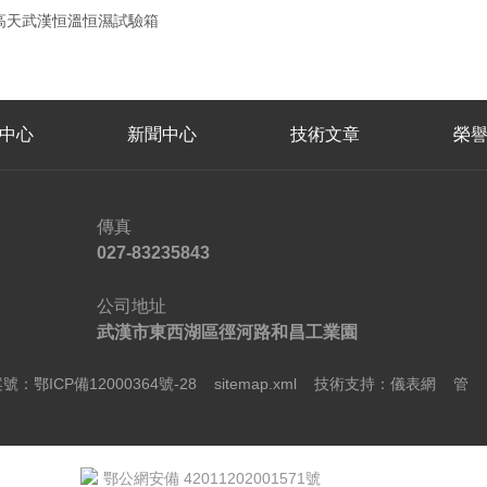
高天武漢恒溫恒濕試驗箱
中心
新聞中心
技術文章
榮
傳真
027-83235843
公司地址
武漢市東西湖區徑河路和昌工業園
號：鄂ICP備12000364號-28
sitemap.xml
技術支持：
儀表網
管
鄂公網安備 42011202001571號