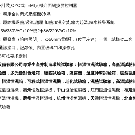
P計裝,OYO或TEMI人機介面觸摸屏控制器
 ：泰康全封閉式壓縮機/冷媒
：壓縮機過熱,過流,超壓,加熱加濕空焚,箱內起溫,缺水報警系統
5W380VAC±10%或2ф3W220VAC±10%
 ：觀察窗（箱內照明）、ф50mm電纜孔（位于左連）一個、試樣架二
：通訊接口，記錄儀、內置玻璃門和操作孔
另可按要求定制
設備有限公司專業生產并制造環境試驗箱
：恒溫恒濕試驗箱，高低溫試驗
驗機，多光源對色燈箱，鹽霧試驗箱，鹽霧機，溫度沖擊試驗箱，破裂強
，恒溫恒濕箱，可程式恒溫恒濕機，老化試驗箱，濕熱試驗箱，高溫試驗
恒溫恒濕機
，惠州
恒溫恒濕機
，中山
恒溫恒濕機
，江門
恒溫恒濕機
，福建
恒溫恒濕機
，蘇州
恒溫恒濕機
，杭州
恒溫恒濕機
，天津
恒溫恒濕機
，北京
試驗箱