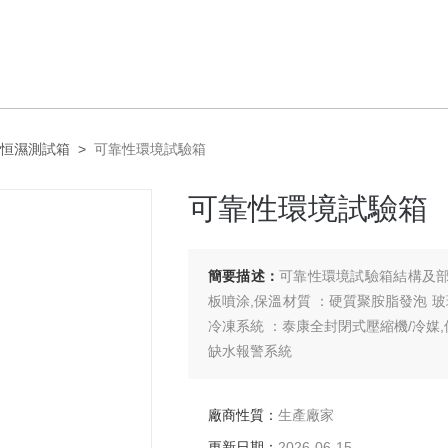
恒濕測試箱
>
可靠性環境試驗箱
可靠性環境試驗箱
簡要描述：
可靠性環境試驗箱結構及部件 ：內
板噴涂,保溫材質 ：硬質聚胺脂發泡 玻璃
冷凍系統 ：泰康全封閉式壓縮機/冷媒,
缺水報警系統
廠商性質：
生產廠家
更新日期：
2026-06-15