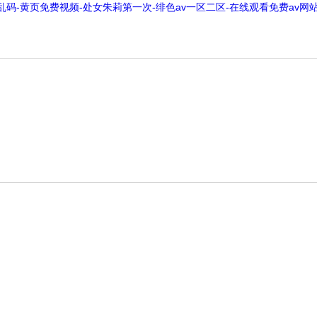
国产乱码-黄页免费视频-处女朱莉第一次-绯色av一区二区-在线观看免费av
動態
產品中心
技術文章
榮