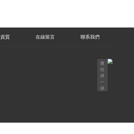
譽資質
在線留言
聯系我們
微
信
掃
一
掃