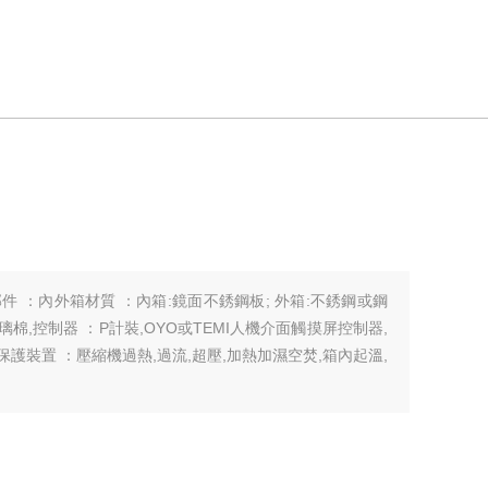
外箱材質 ：內箱:鏡面不銹鋼板; 外箱:不銹鋼或鋼
棉,控制器 ：P計裝,OYO或TEMI人機介面觸摸屏控制器,
保護裝置 ：壓縮機過熱,過流,超壓,加熱加濕空焚,箱內起溫,