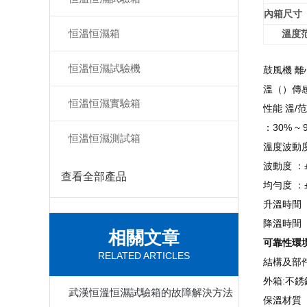
內箱尺寸
恒溫恒濕箱
溫度
恒溫恒濕試驗機
鼓風機 離
溫（）傳感
恒溫恒濕實驗箱
性能 溫/范
：30%
恒溫恒濕測試箱
溫度波動度
波動度 ：
查看全部產品
均勻度 ：
升溫時間 ：
降溫時間 ：
相關文章
可靠性環
RELATED ARTICLES
結構及部
外箱:不
武漢恒溫恒濕試驗箱的故障解決方法
保溫材質