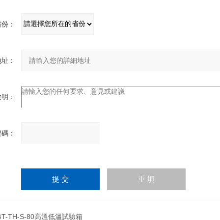
省份：
地址：
說明：
證碼：
請
輸
入
計算結果（填寫阿拉伯數
字），如：三加四=7
GT-TH-S-80高溫低溫試驗箱